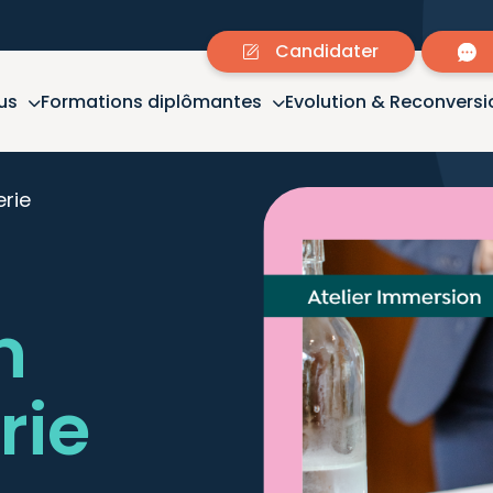
Candidater
us
Formations diplômantes
Evolution & Reconversi
rie
n
rie