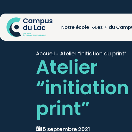
Notre école
Les + du Camp
Accueil
»
Atelier “initiation au print”
Atelier
“initiatio
print”
15 septembre 2021