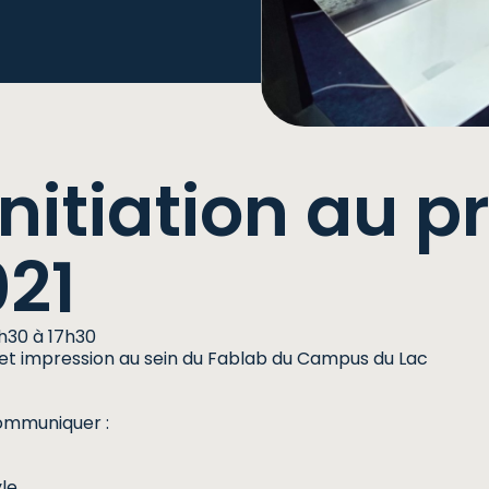
initiation au pr
021
h30 à 17h30
els et impression au sein du Fablab du Campus du Lac
communiquer :
le