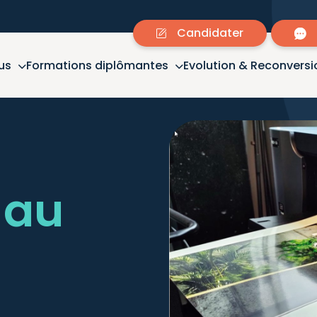
Candidater
us
Formations diplômantes
Evolution & Reconversi
n au