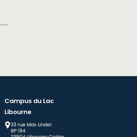
Campus du Lac
Libourne
33 rue Max Linder
BP 194
33504 Libourne Cedex