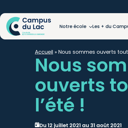
Notre école
Les + du Camp
Accueil
»
Nous sommes ouverts tout l
Nous so
ouverts t
l’été !
Du 12 juillet 2021 au 31 août 2021