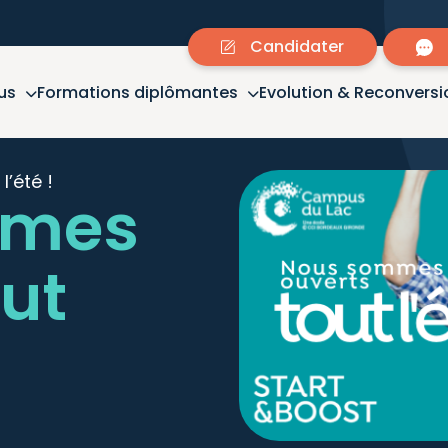
Candidater
us
Formations diplômantes
Evolution & Reconversi
’été !
mmes
out