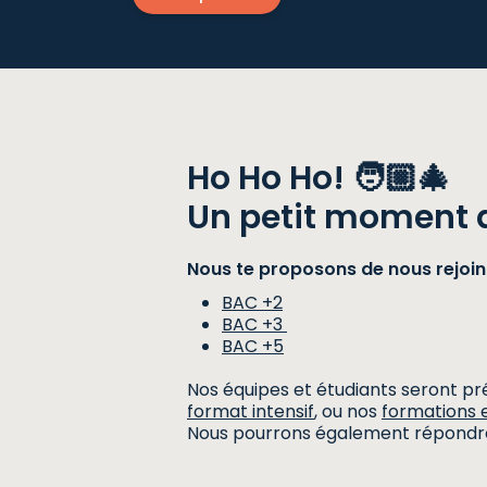
Ho Ho Ho! 🧑🏼‍🎄
Un petit moment de
Nous te proposons de nous rejoind
BAC +2
BAC +3
BAC +5
Nos équipes et étudiants seront p
format intensif
, ou nos
formations en
Nous pourrons également répondre à t