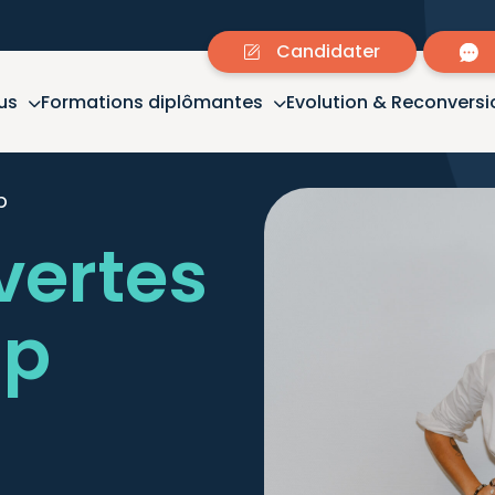
Candidater
us
Formations diplômantes
Evolution & Reconversi
p
vertes
up