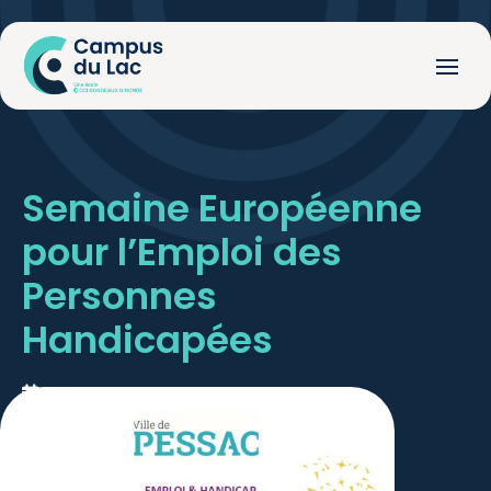
Semaine Européenne
pour l’Emploi des
Personnes
Handicapées
14 novembre 2022