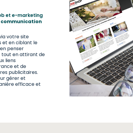
eb et e-marketing
e communication
a votre site
s et en ciblant le
ien penser
e tout en attirant de
x liens
urance et de
es publicitaires.
ur gérer et
nière efficace et