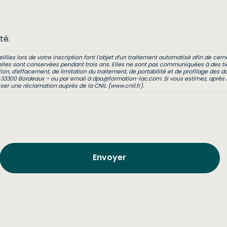
té.
ies lors de votre inscription font l’objet d’un traitement automatisé afin de cerner
les sont conservées pendant trois ans. Elles ne sont pas communiquées à des tie
ation, d’effacement, de limitation du traitement, de portabilité et de profilage de
33300 Bordeaux – ou par email à dpo@formation-lac.com. Si vous estimez, après n
er une réclamation auprès de la CNIL (www.cnil.fr).