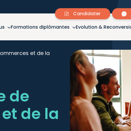
Candidater
us
Formations diplômantes
Evolution & Reconversi
commerces et de la
e de
t de la