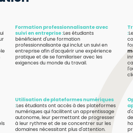
Formation professionnalisante avec
Tr
ui
suivi en entreprise :
Les étudiants
:
L
ur
bénéficient d'une formation
co
professionnalisante qui inclut un suivi en
fo
ble
entreprise afin d'acquérir une expérience
m
n
pratique et de se familiariser avec les
in
exigences du monde du travail.
ca
l'
cl
Utilisation de plateformes numériques
Op
:
Les étudiants ont accès à des plateformes
ap
numériques qui facilitent un apprentissage
d'
autonome, leur permettant de progresser
de
els
à leur rythme et de se concentrer sur les
ho
domaines nécessitant plus d'attention.
pr