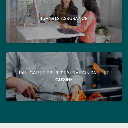
15H : BTS ASSURANCE
15H : CAP ET BP : RESTAURATION SALLE ET
CUISINE