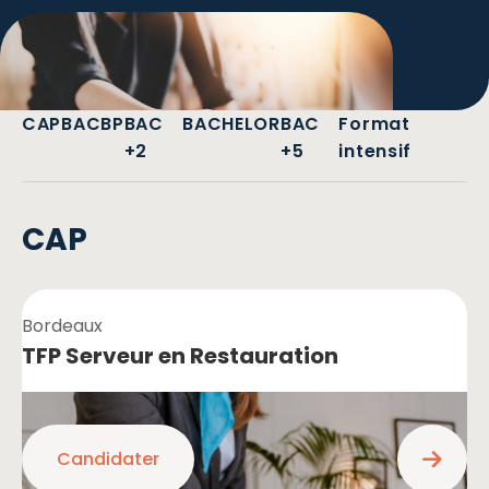
CAP
BAC
BP
BAC
BACHELOR
BAC
Format
+2
+5
intensif
CAP
Bordeaux
TFP Serveur en Restauration
Candidater