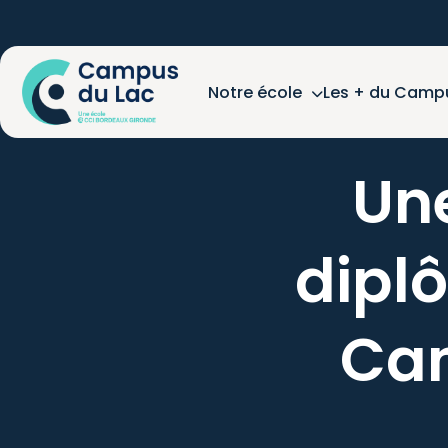
Notre école
Les + du Camp
Un
dipl
Ca