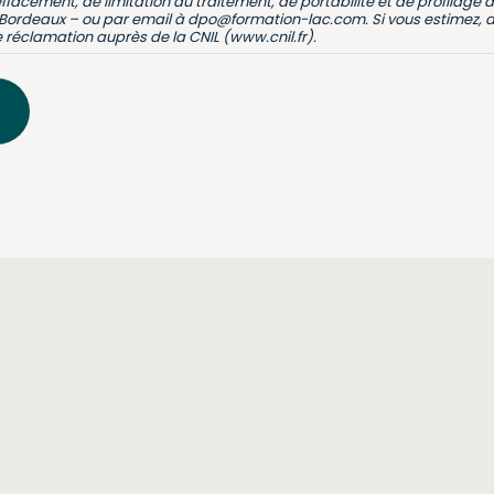
’effacement, de limitation du traitement, de portabilité et de profilag
ordeaux – ou par email à dpo@formation-lac.com. Si vous estimez, ap
réclamation auprès de la CNIL (www.cnil.fr).