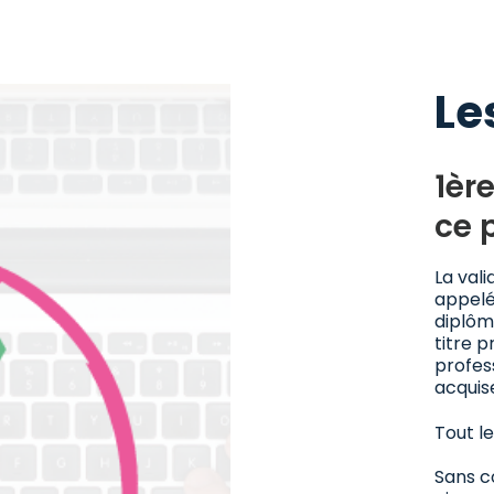
Le
1ère
ce 
La vali
appelé
diplôme
titre p
profes
acquis
Tout l
Sans co