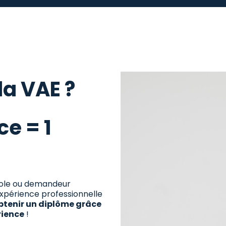
la VAE ?
e = 1
évole ou demandeur
expérience professionnelle
btenir un diplôme grâce
rience
!